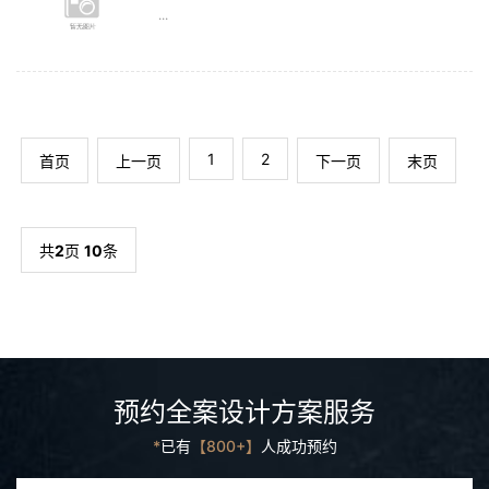
...
1
2
首页
上一页
下一页
末页
共
2
页
10
条
预约全案设计方案服务
*
已有
【800+】
人成功预约