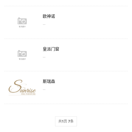
欧神诺
...
皇派门窗
...
斯瑞森
...
共
1
页
7
条